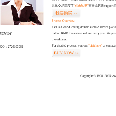
具体交易流程可
“点击这里”
查看或咨询support@
我要购买
>>
Process Overview:
4.cn is a world leading domain escrow service plat
million RMB transaction volume every year. We promi
联系我们
5 workdays.
For detailed process, you can
“visit here”
or contact
QQ：2726103981
BUY NOW
>>
Copyright © 1998 -2025 www