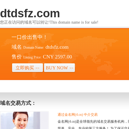
dtdsfz.com
您正在访问的域名可以转让!This domain name is for sale!
一口价出售中！
域名
dtdsfz.com
Domain Name:
售价
CNY 2597.00
Listing Price:
立即购买
BUY NOW
>>
>>
域名交易方式：
通过金名网(4.cn) 中介交易
金名网(4.cn)是全球领先的域名交易服务机
简单、安全、专业的第三方服务！ 为了保证交