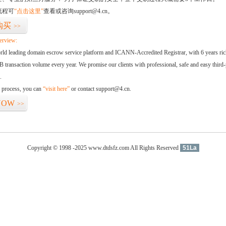
流程可
“点击这里”
查看或咨询support@4.cn。
购买
>>
erview:
orld leading domain escrow service platform and ICANN-Accredited Registrar, with 6 years ri
 transaction volume every year. We promise our clients with professional, safe and easy third-
.
d process, you can
“visit here”
or contact support@4.cn.
NOW
>>
Copyright © 1998 -2025 www.dtdsfz.com All Rights Reserved
51La