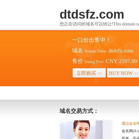
dtdsfz.com
您正在访问的域名可以转让!This domain name i
一口价出售中！
域名
dtdsfz.com
Domain Name:
售价
CNY 2597.00
Listing Price:
立即购买
BUY NOW
>>
>>
域名交易方式：
通过金名网(
金名网(4
简单、安