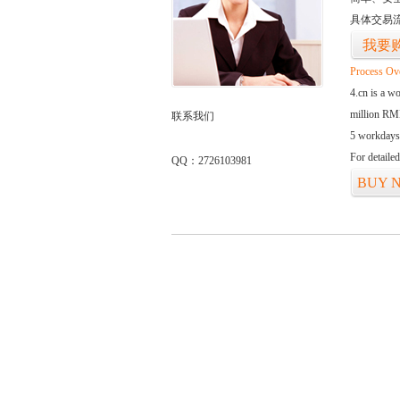
具体交易
我要
Process Ov
4.cn is a w
million RMB
联系我们
5 workdays
For detaile
QQ：2726103981
BUY 